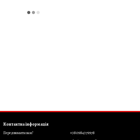
Контактна інформація
+380984379978
Передзвонити вам?