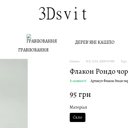
ДЕРЕВ'ЯНІ КАШПО
ГРАВІЮВАННЯ
Головна
ВСЕ ДЛЯ ДИФУЗОРІВ
Тара
Флакон Рондо чо
В наявності
Артикул: Флакон Рондо чо
95 грн
Матеріал
Скло